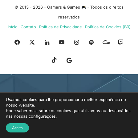
© 2013 - 2026 - Gamers & Games
- Todos os direitos
reservados
Início
Contato
Política de Privacidade
Política de Cookies (BR)
Facebook
X
Linkedin
YouTube
Instagram
Spotify
Mixcloud
Twit
TikTok
Google
Blue
News
Sky
Usamos cookies para lhe proporcionar a melhor experiência no
nosso website.
Pode saber mais sobre os cookies que utilizamos ou desativá-los
nas nossas
configurações
.
Aceito