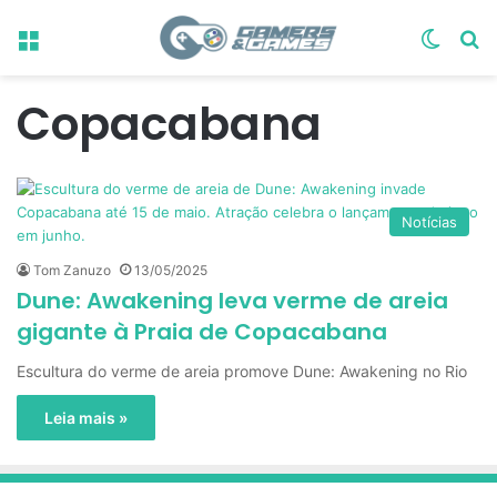
Menu
Switch
Pr
Copacabana
Notícias
Tom Zanuzo
13/05/2025
Dune: Awakening leva verme de areia
gigante à Praia de Copacabana
Escultura do verme de areia promove Dune: Awakening no Rio
Leia mais »