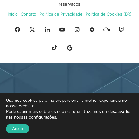
reservados
Início
Contato
Política de Privacidade
Política de Cookies (BR)
Facebook
X
Linkedin
YouTube
Instagram
Spotify
Mixcloud
Twit
TikTok
Google
Blue
News
Sky
Usamos cookies para lhe proporcionar a melhor experiência no
nosso website.
Pode saber mais sobre os cookies que utilizamos ou desativá-los
nas nossas
configurações
.
Aceito