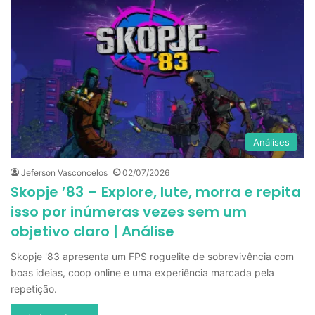
Análises
Jeferson Vasconcelos
02/07/2026
Skopje ’83 – Explore, lute, morra e repita
isso por inúmeras vezes sem um
objetivo claro | Análise
Skopje '83 apresenta um FPS roguelite de sobrevivência com
boas ideias, coop online e uma experiência marcada pela
repetição.