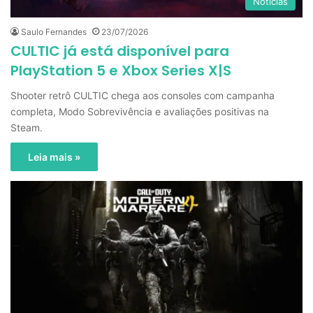
Notícias
Saulo Fernandes
23/07/2026
CULTIC já está disponível para
PlayStation 5 e Xbox Series X|S
Shooter retrô CULTIC chega aos consoles com campanha
completa, Modo Sobrevivência e avaliações positivas na
Steam.
Leia mais »