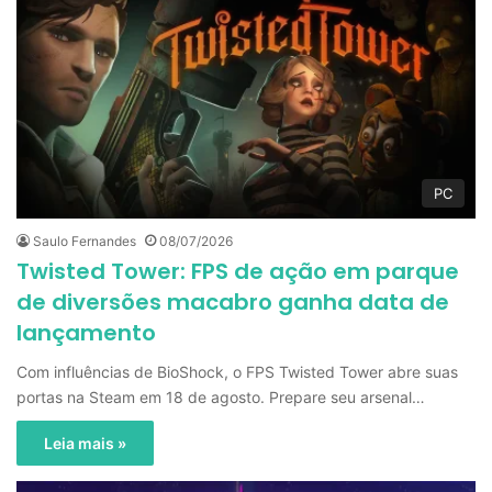
PC
Saulo Fernandes
08/07/2026
Twisted Tower: FPS de ação em parque
de diversões macabro ganha data de
lançamento
Com influências de BioShock, o FPS Twisted Tower abre suas
portas na Steam em 18 de agosto. Prepare seu arsenal…
Leia mais »