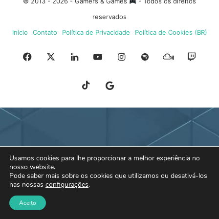
© 2013 - 2026 - Gamers & Games
- Todos os direitos
reservados
Início
Contato
Política de Privacidade
Política de Cookies (BR)
Facebook
X
Linkedin
YouTube
Instagram
Spotify
Mixcloud
Twit
TikTok
Google
Blue
News
Sky
Usamos cookies para lhe proporcionar a melhor experiência no
nosso website.
Pode saber mais sobre os cookies que utilizamos ou desativá-los
nas nossas
configurações
.
Aceito