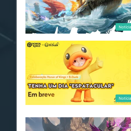
Notíci
Notíci