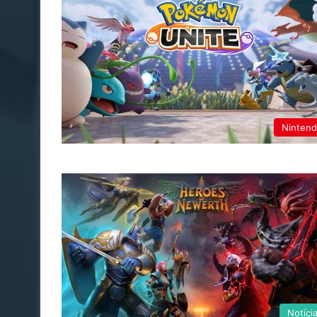
Ninten
Notíci