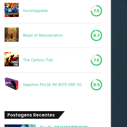
Gunstoppable
7.5
Beast of Reincarnation
9.7
The Caribou Trail
7.5
Sapphire PULSE RX 9070 GRE OC
8.5
Postagens Recentes