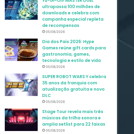
Yu-Gi-Oh! MASTER DUEL
ultrapassa 100 milhões de
downloads e celebra com
campanha especial repleta
de recompensas
05/08/2026
Dia dos Pais 2026: Hype
Games reúne gift cards para
gastronomia, games,
tecnologia e estilo de vida
05/08/2026
SUPER ROBOT WARS Y celebra
35 anos da franquia com
atualização gratuita e novo
DLC
05/08/2026
Stage Tour revela mais três
músicas da trilha sonora e
amplia setlist para 22 faixas
05/08/2026