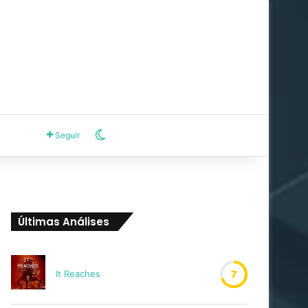
Switch skin
Seguir
Últimas Análises
It Reaches
7