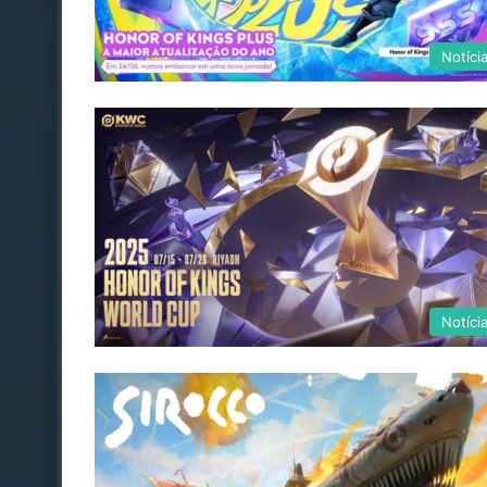
Notíci
Notíci