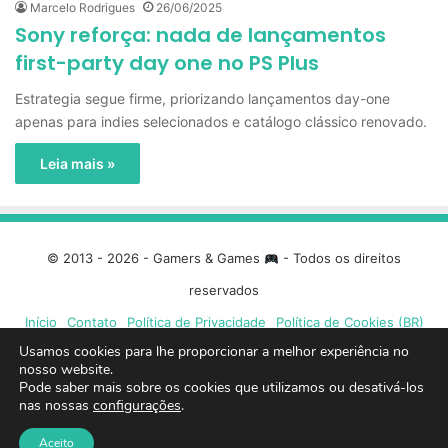
Marcelo Rodrigues
26/06/2025
Sony reforça: nada de lançamentos
first-party day one no PS Plus
Estrategia segue firme, priorizando lançamentos day-one
apenas para indies selecionados e catálogo clássico renovado.
Leia mais »
© 2013 - 2026 - Gamers & Games
- Todos os direitos
reservados
Início
Contato
Política de Privacidade
Política de Cookies (BR)
Usamos cookies para lhe proporcionar a melhor experiência no
nosso website.
Facebook
X
Linkedin
YouTube
Instagram
Spotify
Mixcloud
Twit
Pode saber mais sobre os cookies que utilizamos ou desativá-los
nas nossas
configurações
.
TikTok
Google
Blue
Aceito