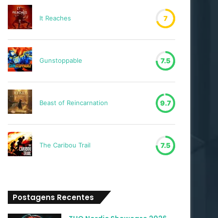
It Reaches
7
Gunstoppable
7.5
Beast of Reincarnation
9.7
The Caribou Trail
7.5
Postagens Recentes