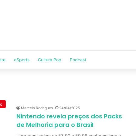
are
eSports
Cultura Pop
Podcast
do
Marcelo Rodrigues
24/04/2025
Nintendo revela preços dos Packs
de Melhoria para o Brasil
Upgrades variam de 53,90 a 59,99 conforme jogo e