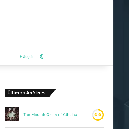
Switch skin
Seguir
Últimas Análises
The Mound: Omen of Cthulhu
6.9