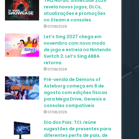
THQ Nordic Showcase 2026
revela novos jogos, DLCs,
atualizações e promoções
no Steam e consoles
07/08/2026
Let’s Sing 2027 chega em
novembro com novo modo
de jogo e estreia no Nintendo
Switch 2; Let’s Sing ABBA
retorna
07/08/2026
Pré-venda de Demons of
Asteborg começa em 8 de
agosto com edições físicas
para Mega Drive, Genesis e
consoles compatíveis
07/08/2026
Dia dos Pais: TCL reúne
sugestões de presentes para
diferentes perfis de pais, de