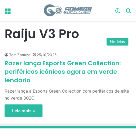
Menu
Switch
Pr
Raiju V3 Pro
Notícias
Tom Zanuzo
25/10/2025
Razer lança Esports Green Collection:
periféricos icônicos agora em verde
lendário
Razer lança a Esports Green Collection com periféricos de elite
no verde 802C.
Leia mais »