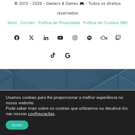
© 2013 - 2026 - Gamers & Games
- Todos os direitos
reservados
Início
Contato
Política de Privacidade
Política de Cookies (BR)
Facebook
X
Linkedin
YouTube
Instagram
Spotify
Mixcloud
Twit
TikTok
Google
Blue
News
Sky
Usamos cookies para lhe proporcionar a melhor experiência no
nosso website.
Pode saber mais sobre os cookies que utilizamos ou desativá-los
nas nossas
configurações
.
Aceito