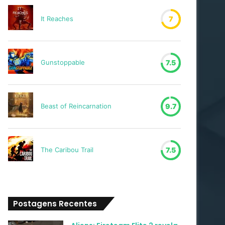
It Reaches
7
Gunstoppable
7.5
Beast of Reincarnation
9.7
The Caribou Trail
7.5
Postagens Recentes