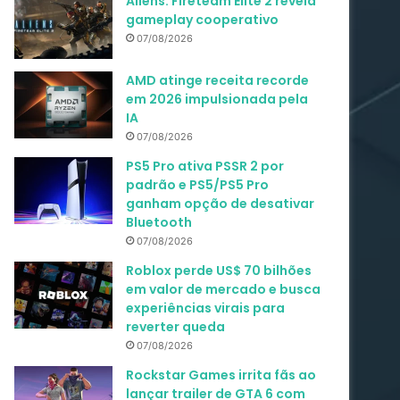
Aliens: Fireteam Elite 2 revela
gameplay cooperativo
07/08/2026
AMD atinge receita recorde
em 2026 impulsionada pela
IA
07/08/2026
PS5 Pro ativa PSSR 2 por
padrão e PS5/PS5 Pro
ganham opção de desativar
Bluetooth
07/08/2026
Roblox perde US$ 70 bilhões
em valor de mercado e busca
experiências virais para
reverter queda
07/08/2026
Rockstar Games irrita fãs ao
lançar trailer de GTA 6 com