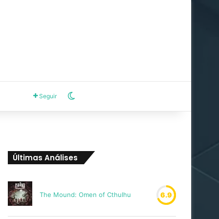
Switch skin
Seguir
Últimas Análises
The Mound: Omen of Cthulhu
6.9