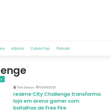
are
eSports
Cultura Pop
Podcast
lenge
os
Tom Zanuzo
05/06/2025
realme City Challenge transforma
loja em arena gamer com
batalhas de Free Fire