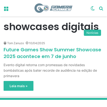
Menu
Switch
Pr
showcases digitais
Notícias
Tom Zanuzo
10/04/2025
Future Games Show Summer Showcase
2025 acontece em 7 de junho
Evento digital retorna com promessas de novidades
bombásticas após bater recorde de audiência na edição de
primavera
Leia mais »