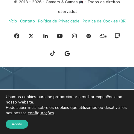
© 2013 - 2026 - Gamers & Games
- Todos os direitos
reservados
Início
Contato
Política de Privacidade
Política de Cookies (BR)
Facebook
X
Linkedin
YouTube
Instagram
Spotify
Mixcloud
Twit
TikTok
Google
Blue
News
Sky
Usamos cookies para lhe proporcionar a melhor experiência no
nosso website.
Pode saber mais sobre os cookies que utilizamos ou desativá-los
nas nossas
configurações
.
Aceito