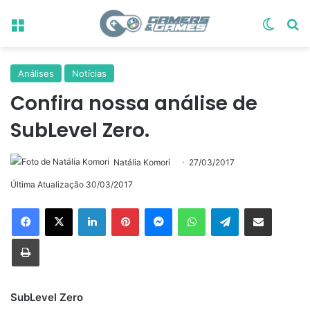
Menu
Switch
Pr
Análises
Notícias
Confira nossa análise de
SubLevel Zero.
Natália Komori
27/03/2017
Última Atualização 30/03/2017
Linkedin
Pinterest
Messenger
WhatsApp
Telegram
Compartilhar via e-mail
Imprimir
SubLevel Zero