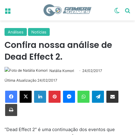
Menu
Switch
Pr
Análises
Notícias
Confira nossa análise de
Dead Effect 2.
Natália Komori
24/02/2017
Última Atualização 24/02/2017
Linkedin
Pinterest
Messenger
WhatsApp
Telegram
Compartilhar via e-mail
Imprimir
“Dead Effect 2″ é uma continuação dos eventos que