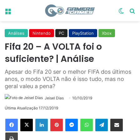
Menu
Switch
Pr
Análises
Nintendo
PC
PlayStation
Xbox
Fifa 20 – A VOLTA foi o
suficiente? | Análise
Apesar do Fifa 20 ser o melhor FIFA dos últimos
anos, o modo VOLTA não é isso tudo, mas no
geral valeu a pena?
Jeisel Dias
10/10/2019
Última Atualização 17/12/2019
Linkedin
Pinterest
Messenger
WhatsApp
Telegram
Compartilhar via e-mail
Imprimir