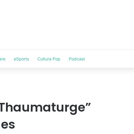
are
eSports
Cultura Pop
Podcast
 Thaumaturge”
les