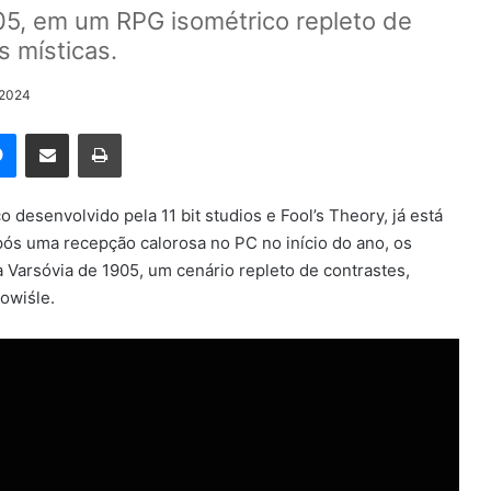
05, em um RPG isométrico repleto de
s místicas.
/2024
rest
Messenger
Compartilhar via e-mail
Imprimir
esenvolvido pela 11 bit studios e Fool’s Theory, já está
Após uma recepção calorosa no PC no início do ano, os
Varsóvia de 1905, um cenário repleto de contrastes,
owiśle.