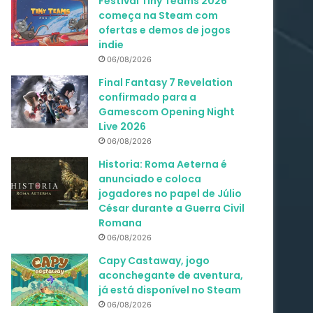
Festival Tiny Teams 2026
começa na Steam com
ofertas e demos de jogos
indie
06/08/2026
Final Fantasy 7 Revelation
confirmado para a
Gamescom Opening Night
Live 2026
06/08/2026
Historia: Roma Aeterna é
anunciado e coloca
jogadores no papel de Júlio
César durante a Guerra Civil
Romana
06/08/2026
Capy Castaway, jogo
aconchegante de aventura,
já está disponível no Steam
06/08/2026