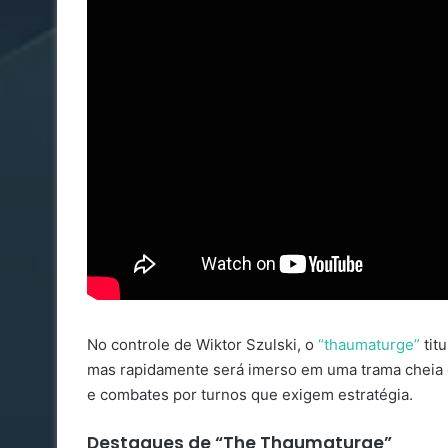
No controle de Wiktor Szulski, o
“thaumaturge”
titu
mas rapidamente será imerso em uma trama cheia de
e combates por turnos que exigem estratégia.
Destaques de “The Thaumaturge”