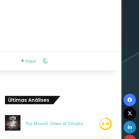
Switch skin
Seguir
F
Últimas Análises
X
L
The Mound: Omen of Cthulhu
6.9
P