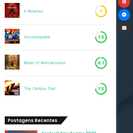
M
It Reaches
7
Compartilh
Gunstoppable
7.5
Beast of Reincarnation
9.7
The Caribou Trail
7.5
Postagens Recentes