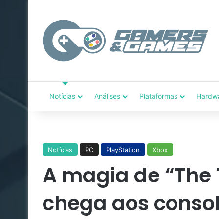
Notícias
Análises
Plataformas
Hardw
Notícias
PC
PlayStation
Xbox
A magia de “The
chega aos conso