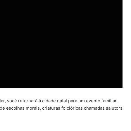
lar, você retornará à cidade natal para um evento familiar,
 escolhas morais, criaturas folclóricas chamadas salutors