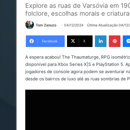
Explore as ruas de Varsóvia em 19
folclore, escolhas morais e criatura
Tom Zanuzo
04/12/2024
Última Atualização 04/12
Linkedin
Pinte
Facebook
X
A espera acabou! The Thaumaturge, RPG isométrico d
disponível para Xbox Series X|S e PlayStation 5. 
jogadores de console agora podem se aventurar na 
desde os bairros de luxo até as ruas sombrias de P