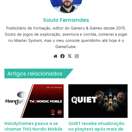
Saulo Fernandes
Publicitário de formação, editor do Gamers & Games desde 2015.
Gosto de jogos de exploração, aventura e corrida, comecei a jogar
no Master System, mas o meu console queridinho até hoje é o
GameCube.
Website
Facebook
X
Instagram
Artigos relacionados
HandyGames passa a se
QUIET recebe atualização
chamar THQ Nordic Mobile
no playtest após mais de