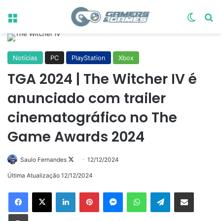
Menu
Switch
Pr
Notícias
PC
PlayStation
Xbox
TGA 2024 | The Witcher IV é
anunciado com trailer
cinematográfico no The
Game Awards 2024
Follow
Saulo Fernandes
12/12/2024
on
Última Atualização 12/12/2024
X
Linkedin
Pinterest
Messenger
WhatsApp
Telegram
Compartilhar via e-mail
Imprimir