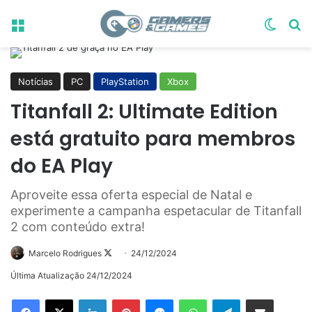
Menu
Switch
Pr
Notícias
PC
PlayStation
Xbox
Titanfall 2: Ultimate Edition
está gratuito para membros
do EA Play
Aproveite essa oferta especial de Natal e
experimente a campanha espetacular de Titanfall
2 com conteúdo extra!
Follow
Marcelo Rodrigues
24/12/2024
on
Última Atualização 24/12/2024
X
Linkedin
Pinterest
Messenger
WhatsApp
Telegram
Compartilhar via e-mail