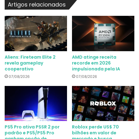
Artigos relacionados
Aliens: Fireteam Elite 2
AMD atinge receita
revela gameplay
recorde em 2026
cooperativo
impulsionada pela IA
07/08/2026
07/08/2026
PS5 Pro ativa PSSR 2 por
Roblox perde US$ 70
padrão e PS5/PS5 Pro
bilhões em valor de
ganham opção de
mercado e busca