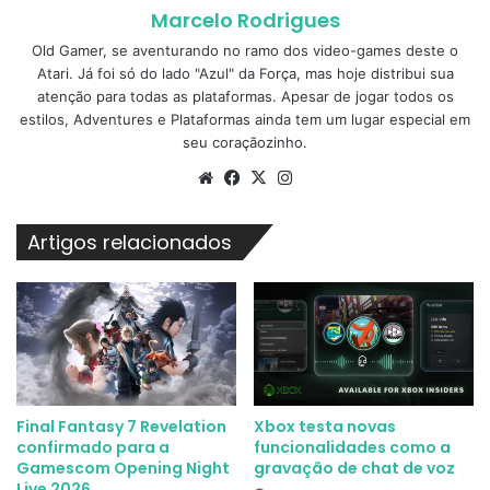
Marcelo Rodrigues
Old Gamer, se aventurando no ramo dos video-games deste o
Atari. Já foi só do lado "Azul" da Força, mas hoje distribui sua
atenção para todas as plataformas. Apesar de jogar todos os
estilos, Adventures e Plataformas ainda tem um lugar especial em
seu coraçãozinho.
Website
Facebook
X
Instagram
Artigos relacionados
Final Fantasy 7 Revelation
Xbox testa novas
confirmado para a
funcionalidades como a
Gamescom Opening Night
gravação de chat de voz
Live 2026