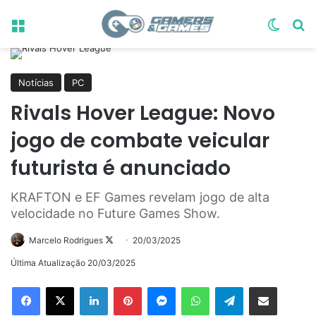
Menu
Switch
Pr
Notícias
PC
Rivals Hover League: Novo
jogo de combate veicular
futurista é anunciado
KRAFTON e EF Games revelam jogo de alta
velocidade no Future Games Show.
Follow
Marcelo Rodrigues
20/03/2025
on
Última Atualização 20/03/2025
X
Linkedin
Pinterest
Messenger
WhatsApp
Telegram
Compartilhar via e-mail