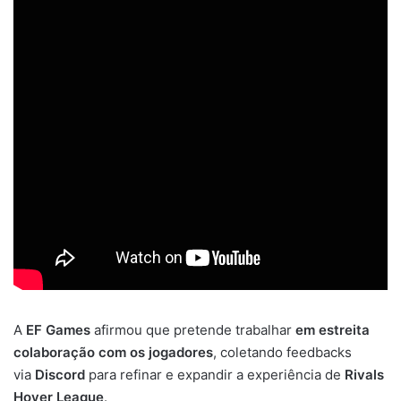
A
EF Games
afirmou que pretende trabalhar
em estreita
colaboração com os jogadores
, coletando feedbacks
via
Discord
para refinar e expandir a experiência de
Rivals
Hover League
.