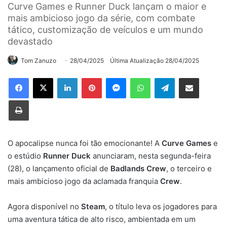
Curve Games e Runner Duck lançam o maior e
mais ambicioso jogo da série, com combate
tático, customização de veículos e um mundo
devastado
Tom Zanuzo
28/04/2025
Última Atualização 28/04/2025
Linkedin
Pinterest
Messenger
WhatsApp
Telegram
Compartilhar via e-mail
Imprimir
O apocalipse nunca foi tão emocionante! A
Curve Games
e
o estúdio
Runner Duck
anunciaram, nesta segunda-feira
(28), o lançamento oficial de
Badlands Crew
, o terceiro e
mais ambicioso jogo da aclamada franquia
Crew
.
Agora disponível no
Steam
, o título leva os jogadores para
uma aventura tática de alto risco, ambientada em um