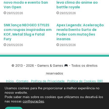
novo modo e evento San
leva clima do anime ao
Van Open
battle royale
29/05/2026
29/05/2026
SNK lança NEOGEO STYLES
Apex Legends: Aceleração
com roupas inspiradas em
revela Evento Surto de
KOF, Metal Slug e Fatal
Poder com mutações
Fury
insanas
29/05/2026
29/05/2026
© 2013 - 2026 - Gamers & Games
- Todos os direitos
reservados
Início
Contato
Política de Privacidade
Política de Cookies (BR)
Usamos cookies para lhe proporcionar a melhor experiência no
Facebook
X
Linkedin
YouTube
Instagram
Spotify
Mixcloud
Twit
nosso website.
Pode saber mais sobre os cookies que utilizamos ou desativá-los
nas nossas
configurações
.
TikTok
Google
Blue