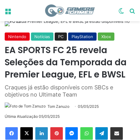
Menu
Switch
Pr
Nintendo
Notícias
PC
PlayStation
Xbox
EA SPORTS FC 25 revela
Seleções da Temporada da
Premier League, EFL e BWSL
Craques já estão disponíveis com SBCs e
objetivos no Ultimate Team
Tom Zanuzo
05/05/2025
Última Atualização 05/05/2025
Linkedin
Pinterest
Messenger
WhatsApp
Telegram
Compartilhar via e-mail