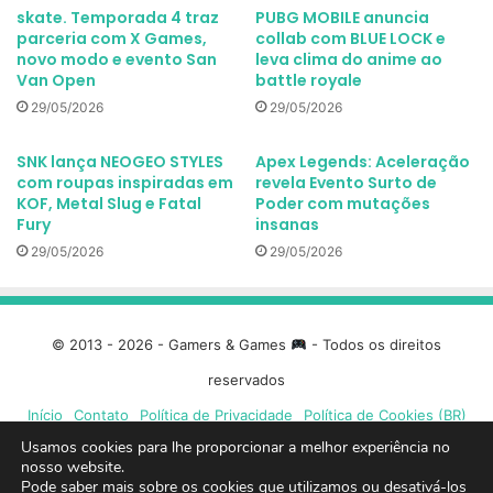
skate. Temporada 4 traz
PUBG MOBILE anuncia
parceria com X Games,
collab com BLUE LOCK e
novo modo e evento San
leva clima do anime ao
Van Open
battle royale
29/05/2026
29/05/2026
SNK lança NEOGEO STYLES
Apex Legends: Aceleração
com roupas inspiradas em
revela Evento Surto de
KOF, Metal Slug e Fatal
Poder com mutações
Fury
insanas
29/05/2026
29/05/2026
© 2013 - 2026 - Gamers & Games
- Todos os direitos
reservados
Início
Contato
Política de Privacidade
Política de Cookies (BR)
Usamos cookies para lhe proporcionar a melhor experiência no
Facebook
X
Linkedin
YouTube
Instagram
Spotify
Mixcloud
Twit
nosso website.
Pode saber mais sobre os cookies que utilizamos ou desativá-los