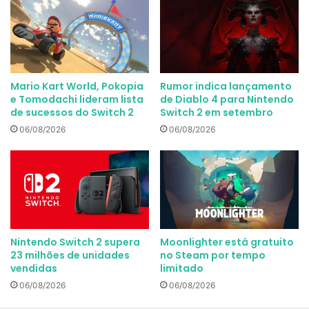
Mario Kart World, Pokopia
Rumor indica lançamento
e Tomodachi lideram lista
de Diablo 4 para Nintendo
de sucessos do Switch 2
Switch 2 em setembro
06/08/2026
06/08/2026
Nintendo Switch 2 supera
Moonlighter está gratuito
23 milhões de unidades
no Steam por tempo
vendidas
limitado
06/08/2026
06/08/2026