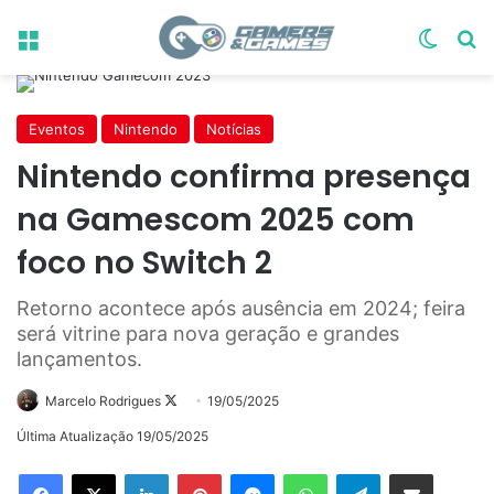
Menu
Switch
Pr
Eventos
Nintendo
Notícias
Nintendo confirma presença
na Gamescom 2025 com
foco no Switch 2
Retorno acontece após ausência em 2024; feira
será vitrine para nova geração e grandes
lançamentos.
Follow
Marcelo Rodrigues
19/05/2025
on
Última Atualização 19/05/2025
X
Linkedin
Pinterest
Messenger
WhatsApp
Telegram
Compartilhar via e-mail