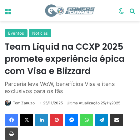
Menu
Switch
Pr
Eventos
Notícias
Team Liquid na CCXP 2025
promete experiência épica
com Visa e Blizzard
Parceria leva WoW, benefícios Visa e itens
exclusivos para os fãs
Tom Zanuzo
25/11/2025
Última Atualização 25/11/2025
Linkedin
Pinterest
Messenger
WhatsApp
Telegram
Compartilhar via e-mail
Imprimir