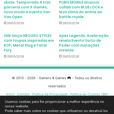
skate. Temporada 4 traz
PUBG MOBILE anuncia
parceria com X Games,
collab com BLUE LOCK e
novo modo e evento San
leva clima do anime ao
Van Open
battle royale
29/05/2026
29/05/2026
SNK lança NEOGEO STYLES
Apex Legends: Aceleração
com roupas inspiradas em
revela Evento Surto de
KOF, Metal Slug e Fatal
Poder com mutações
Fury
insanas
29/05/2026
29/05/2026
© 2013 - 2026 - Gamers & Games
- Todos os direitos
reservados
Início
Contato
Política de Privacidade
Política de Cookies (BR)
Usamos cookies para lhe proporcionar a melhor experiência no
nosso website.
Facebook
X
Linkedin
YouTube
Instagram
Spotify
Mixcloud
Twit
Pode saber mais sobre os cookies que utilizamos ou desativá-los