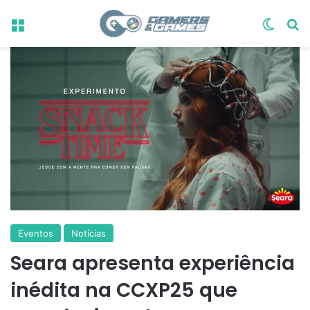
Menu
Switch
Pr
Eventos
Notícias
Seara apresenta experiência
inédita na CCXP25 que