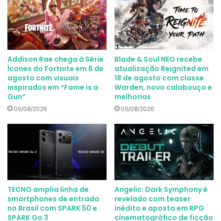
Addison Rae chega à Série
Blade & Soul NEO recebe
Ícones do Fortnite em 6 de
atualização Reignited em
agosto com visuais
18 de agosto com classe
inspirados em “Fame is a
Warden, novo calabouço e
Gun”
melhorias
05/08/2026
05/08/2026
TECNO amplia linha de
Angelic: Dark Symphony é
smartphones de entrada
revelado com teaser
no Brasil com SPARK 50 e
inédito e aposta em RPG
SPARK Go 3
cinematográfico de ficção