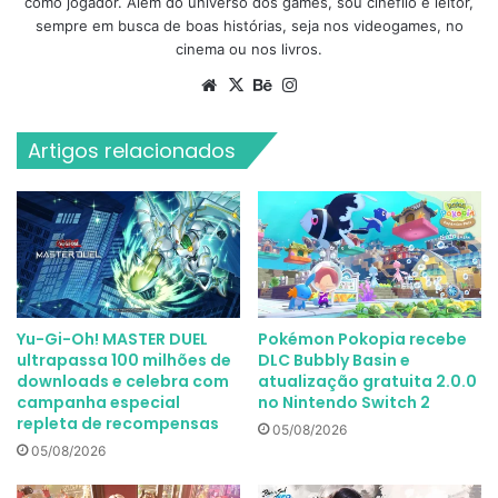
como jogador. Além do universo dos games, sou cinéfilo e leitor,
sempre em busca de boas histórias, seja nos videogames, no
cinema ou nos livros.
Website
X
Behance
Instagram
Artigos relacionados
Yu-Gi-Oh! MASTER DUEL
Pokémon Pokopia recebe
ultrapassa 100 milhões de
DLC Bubbly Basin e
downloads e celebra com
atualização gratuita 2.0.0
campanha especial
no Nintendo Switch 2
repleta de recompensas
05/08/2026
05/08/2026