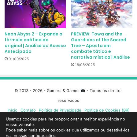
Neon Abyss 2 – Expande a
PREVIEW: Towa and the
fórmula caótica do
Guardians of the Sacred
original | Análise do Acesso
Tree – Aposta em
Antecipado
combate tático e
narrativa mística | Análise
01/09/2025
18/08/2025
© 2013 - 2026 - Gamers & Games
- Todos os direitos
reservados
Início
Contato
Política de Privacidade
Política de Cookies (BR)
Usamos cookies para lhe proporcionar a melhor experiência no
nosso website.
Facebook
X
Linkedin
YouTube
Instagram
Spotify
Mixcloud
Twit
Pode saber mais sobre os cookies que utilizamos ou desativá-los
nas nossas
configurações
.