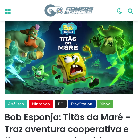
Menu
Switch
Pr
Análises
Nintendo
PC
PlayStation
Xbox
Bob Esponja: Titãs da Maré –
Traz aventura cooperativa e