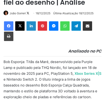
fiel ao desenho | Análise
Follow
João Gorreri
18/12/2025
Última Atualização 18/12/2025
on
Linkedin
Pinterest
Messenger
WhatsApp
Telegram
Compartilhar via e-mail
X
Imprimir
Analisado no PC
Bob Esponja: Titãs da Maré, desenvolvido pela Purple
Lamp e publicado pela THQ Nordic, foi lançado em 18 de
novembro de 2025 para PC, PlayStation 5,
Xbox Series X|S
e Nintendo Switch 2. O título integra a linha de jogos
baseados no desenho Bob Esponja Calça Quadrada,
mantendo o estilo de plataforma 3D voltado à aventura e
exploração cheio de piadas e referências do cartoon.