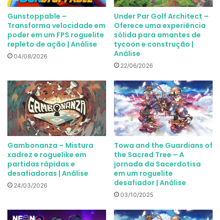
Gunstoppable –
Under Par Golf Architect –
Transforma velocidade em
Oferece uma experiência
poder em um FPS roguelite
sólida para amantes de
repleto de ação | Análise
tycoon e construção |
Análise
04/08/2026
22/06/2026
Gambonanza – Mistura
Towa and the Guardians of
xadrez e roguelike em
the Sacred Tree – A
partidas rápidas e
jornada da Sacerdotisa
desafiadoras | Análise
em um roguelite
desafiador | Análise
24/03/2026
03/10/2025