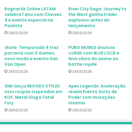
Ragnarök Online LATAM
River City Saga: Journey to
celebra 1 ano com Classes
the West ganha trailer
4 e evento especial na
explosivo antes do
Paulista
lançamento
29/05/2026
29/05/2026
skate. Temporada 4 traz
PUBG MOBILE anuncia
parceria com X Games,
collab com BLUE LOCK e
novo modo e evento San
leva clima do anime ao
Van Open
battle royale
29/05/2026
29/05/2026
SNK lança NEOGEO STYLES
Apex Legends: Aceleração
com roupas inspiradas em
revela Evento Surto de
KOF, Metal Slug e Fatal
Poder com mutações
Fury
insanas
29/05/2026
29/05/2026