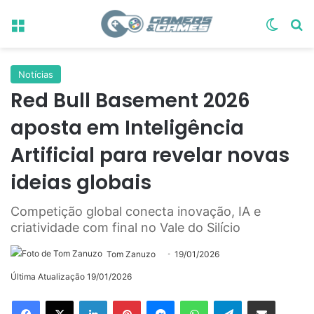
Menu
Switch
Pr
Notícias
Red Bull Basement 2026
aposta em Inteligência
Artificial para revelar novas
ideias globais
Competição global conecta inovação, IA e
criatividade com final no Vale do Silício
Tom Zanuzo
19/01/2026
Última Atualização 19/01/2026
Linkedin
Pinterest
Messenger
WhatsApp
Telegram
Compartilhar via e-mail