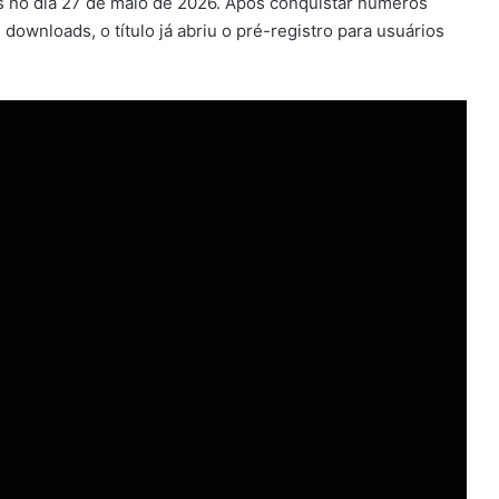
s no dia 27 de maio de 2026. Após conquistar números
ownloads, o título já abriu o pré-registro para usuários