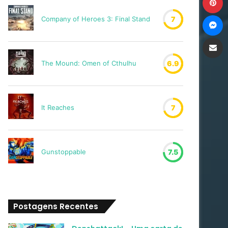
M
Company of Heroes 3: Final Stand
7
Compartilh
The Mound: Omen of Cthulhu
6.9
It Reaches
7
Gunstoppable
7.5
Postagens Recentes