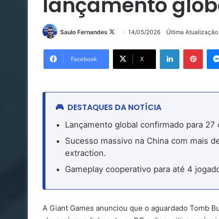
lançamento glob
Follow
Saulo Fernandes
14/05/2026
Última Atualizaçã
on
Linkedin
Pinte
X
Facebook
X
DESTAQUES DA NOTÍCIA
Lançamento global confirmado para 27 
Sucesso massivo na China com mais de
extraction.
Gameplay cooperativo para até 4 jogado
A Giant Games anunciou que o aguardado Tomb Bust