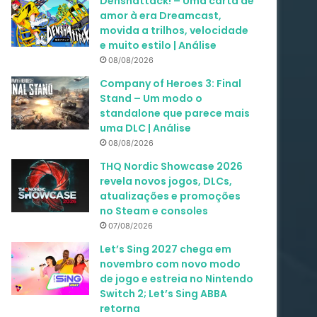
Denshattack! – Uma carta de
amor à era Dreamcast,
movida a trilhos, velocidade
e muito estilo | Análise
08/08/2026
Company of Heroes 3: Final
Stand – Um modo o
standalone que parece mais
uma DLC | Análise
08/08/2026
THQ Nordic Showcase 2026
revela novos jogos, DLCs,
atualizações e promoções
no Steam e consoles
07/08/2026
Let’s Sing 2027 chega em
novembro com novo modo
de jogo e estreia no Nintendo
Switch 2; Let’s Sing ABBA
retorna