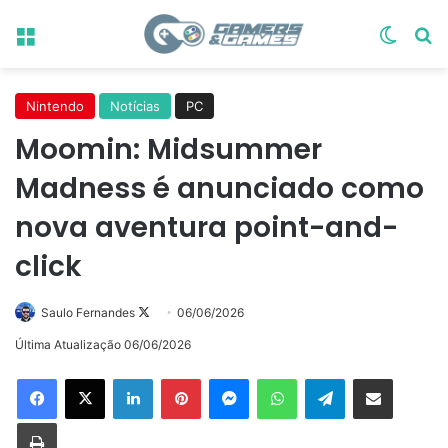
Menu
Switch
Pr
Nintendo
Notícias
PC
Moomin: Midsummer
Madness é anunciado como
nova aventura point-and-
click
Follow
Saulo Fernandes
06/06/2026
on
Última Atualização 06/06/2026
X
Linkedin
Pinterest
Messenger
WhatsApp
Telegram
Compartilhar via e-mail
Imprimir