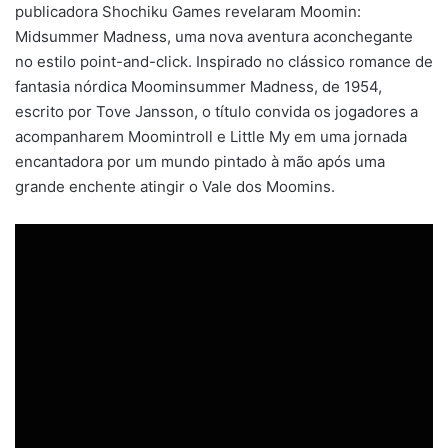
publicadora Shochiku Games revelaram Moomin:
Midsummer Madness, uma nova aventura aconchegante
no estilo point-and-click. Inspirado no clássico romance de
fantasia nórdica Moominsummer Madness, de 1954,
escrito por Tove Jansson, o título convida os jogadores a
acompanharem Moomintroll e Little My em uma jornada
encantadora por um mundo pintado à mão após uma
grande enchente atingir o Vale dos Moomins.