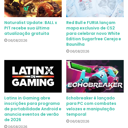
Naturalist Update: BALL x
Red Bull e FURIA lançam
PIT recebe sua última
mapa exclusivo de CS2
atualização gratuita
para celebrar novo White
Edition Sugarfree Cereja e
06/08/2026
Baunilha
06/08/2026
Latinx in Gaming abre
Echobreaker é lançado
inscrições para programa
para PC com combates
de portabilidade Android e
velozes e manipulação
anuncia eventos de verão
temporal
de 2026
06/08/2026
06/08/2026