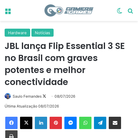
Menu
Switch
Pr
Hardware
Notícias
JBL lança Flip Essential 3 SE
no Brasil com graves
potentes e melhor
conectividade
Follow
Saulo Fernandes
08/07/2026
on
Última Atualização 08/07/2026
X
Linkedin
Pinterest
Messenger
WhatsApp
Telegram
Compartilhar via e-mail
Imprimir