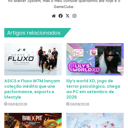
no Master System, mas o meu console queridinho até hoje é o
GameCube.
Website
Facebook
X
Instagram
Artigos relacionados
ASICS e Fluxo W7M lançam
lily’s world XD, jogo de
coleção inédita que une
terror psicológico, chega
performance, esports e
ao PC em setembro de
lifestyle
2026
06/08/2026
06/08/2026