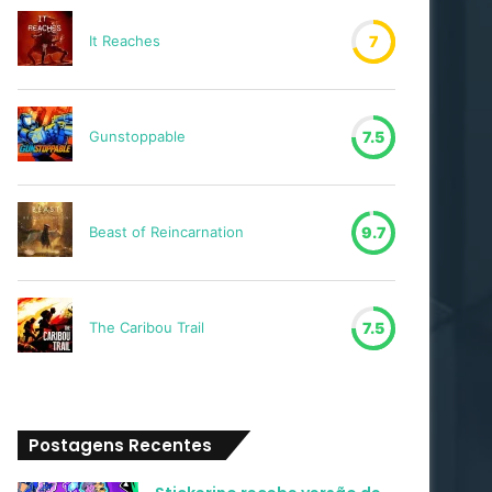
It Reaches
7
Gunstoppable
7.5
Beast of Reincarnation
9.7
The Caribou Trail
7.5
Postagens Recentes