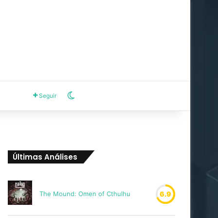
Switch skin
Seguir
Últimas Análises
The Mound: Omen of Cthulhu
6.9