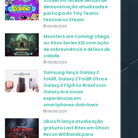
Stickerino recebe versão de
demonstração atualizada e
participa do Tiny Teams
Festival no Steam
06/08/2026
Monsters are Coming! chega
ao Xbox Series X|S com ação
de sobrevivência e defesa de
cidade
06/08/2026
Samsung lança Galaxy Z
Fold8, Galaxy Z Fold8 Ultra e
Galaxy Z Flip8 no Brasil com
Galaxy AI e novas
experiências em
smartphones dobráveis
06/08/2026
Ubisoft lança atualização
gratuita Last Rites em Ghost
Recon Wildlands para