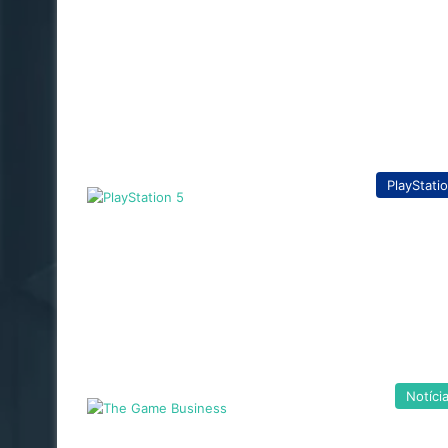
PlayStati
Notíci