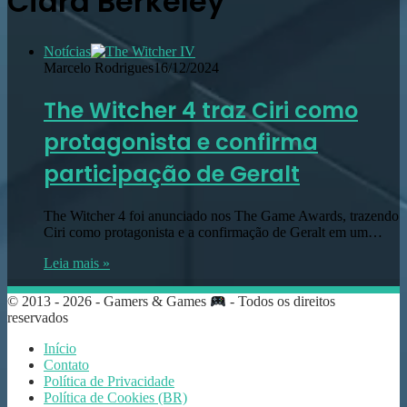
Ciara Berkeley
Notícias
Marcelo Rodrigues
16/12/2024
The Witcher 4 traz Ciri como
protagonista e confirma
participação de Geralt
The Witcher 4 foi anunciado nos The Game Awards, trazendo
Ciri como protagonista e a confirmação de Geralt em um…
Leia mais »
© 2013 - 2026 - Gamers & Games
- Todos os direitos
reservados
Início
Contato
Política de Privacidade
Política de Cookies (BR)