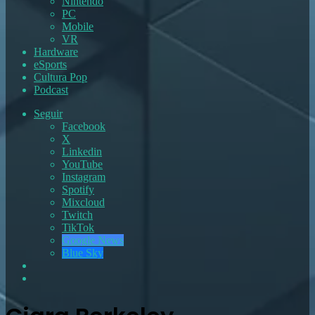
Nintendo
PC
Mobile
VR
Hardware
eSports
Cultura Pop
Podcast
Seguir
Facebook
X
Linkedin
YouTube
Instagram
Spotify
Mixcloud
Twitch
TikTok
Google News
Blue Sky
Switch
skin