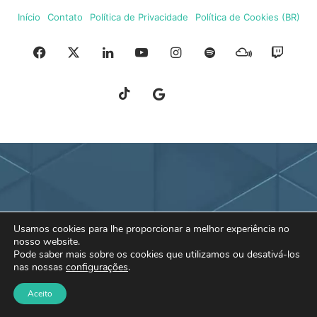
Início
Contato
Política de Privacidade
Política de Cookies (BR)
Facebook
X
Linkedin
YouTube
Instagram
Spotify
Mixcloud
Twit
TikTok
Google
Blue
News
Sky
Usamos cookies para lhe proporcionar a melhor experiência no
nosso website.
Pode saber mais sobre os cookies que utilizamos ou desativá-los
nas nossas
configurações
.
Aceito