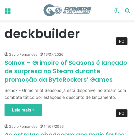
Menu
Switch
Pr
deckbuilder
PC
Saulo Fernandes
16/07/2026
Solnox – Grimoire of Seasons é lançado
de surpresa no Steam durante
promoção da ByteRockers’ Games
Solnox - Grimoire of Seasons já está disponível no Steam com
combate tático por estações e desconto de lançamento.
Leia mais »
PC
Saulo Fernandes
14/07/2026
As estrelas obedecem aos mais fortes: