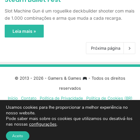
Slot Machine Gun é um roguelike deckbuilder shooter com mais
de 1.000 combinações e arma que muda a cada recarga.
Leia mais »
Próxima página
© 2013 - 2026 - Gamers & Games
- Todos os direitos
reservados
Início
Contato
Política de Privacidade
Política de Cookies (BR)
Usamos cookies para lhe proporcionar a melhor experiência no
nosso website.
Facebook
X
Linkedin
YouTube
Instagram
Spotify
Mixcloud
Twit
Pode saber mais sobre os cookies que utilizamos ou desativá-los
nas nossas
configurações
.
TikTok
Google
Blue
Aceito