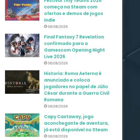
Festival Tiny Teams 2026
começa na Steam com
ofertas e demos de jogos
indie
06/08/2026
Final Fantasy 7 Revelation
confirmado para a
Gamescom Opening Night
Live 2026
06/08/2026
Historia: Roma Aeterna é
anunciado e coloca
jogadores no papel de Júlio
César durante a Guerra Civil
Romana
06/08/2026
Capy Castaway, jogo
aconchegante de aventura,
já está disponível no Steam
06/08/2026