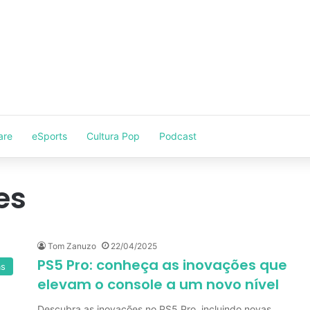
are
eSports
Cultura Pop
Podcast
es
Tom Zanuzo
22/04/2025
PS5 Pro: conheça as inovações que
as
elevam o console a um novo nível
Descubra as inovações no PS5 Pro, incluindo novas