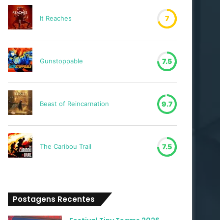
It Reaches
7
Gunstoppable
7.5
Beast of Reincarnation
9.7
The Caribou Trail
7.5
Postagens Recentes