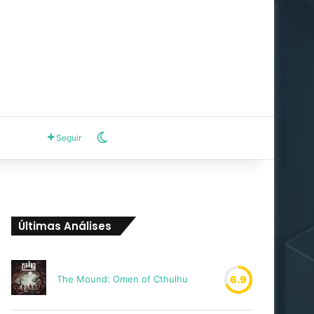
Switch skin
Seguir
Últimas Análises
The Mound: Omen of Cthulhu
6.9