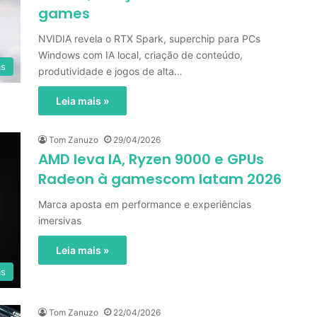
games
NVIDIA revela o RTX Spark, superchip para PCs
Windows com IA local, criação de conteúdo,
as
produtividade e jogos de alta…
Leia mais »
Tom Zanuzo
29/04/2026
AMD leva IA, Ryzen 9000 e GPUs
Radeon à gamescom latam 2026
Marca aposta em performance e experiências
imersivas
Leia mais »
as
Tom Zanuzo
22/04/2026