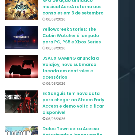
RPG de ação temático
musical AereA retorna aos
consoles em 3 de setembro
06/08/2026
Yellowcreek Stories: The
Cabin Watcher é lançado
para PC, PS5 e Xbox Series
06/08/2026
JSAUX GAMING anuncia a
Voidjoy, nova submarca
focada em controles e
acessórios
06/08/2026
Ex Sanguis tem nova data
para chegar ao Steam Early
Access e demo volta a ficar
disponível
06/08/2026
Doloc Town deixa Acesso