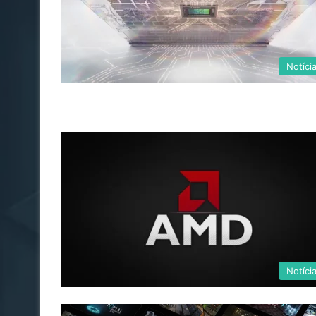
Notíci
Notíci