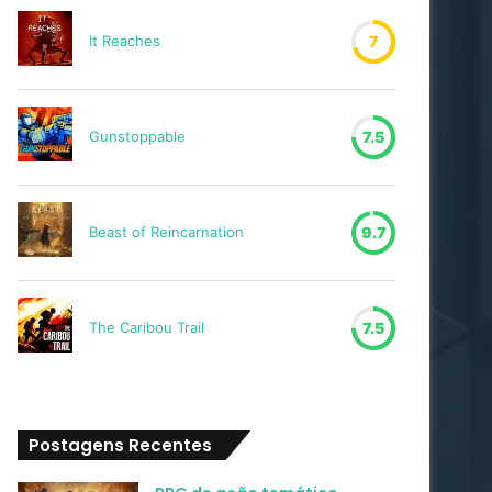
It Reaches
7
Gunstoppable
7.5
Beast of Reincarnation
9.7
The Caribou Trail
7.5
Postagens Recentes