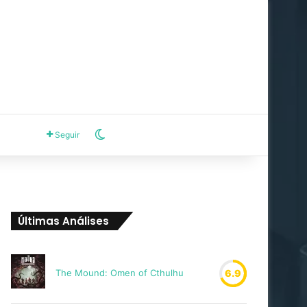
Switch skin
Seguir
Últimas Análises
The Mound: Omen of Cthulhu
6.9