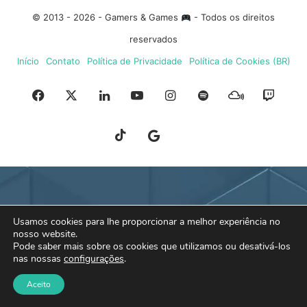
© 2013 - 2026 - Gamers & Games
- Todos os direitos
reservados
Início
Contato
Política de Privacidade
Política de Cookies (BR)
Facebook
X
Linkedin
YouTube
Instagram
Spotify
Mixcloud
Twit
TikTok
Google
Blue
News
Sky
Usamos cookies para lhe proporcionar a melhor experiência no
nosso website.
Pode saber mais sobre os cookies que utilizamos ou desativá-los
nas nossas
configurações
.
Aceito