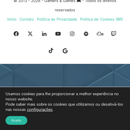
© 2013 - 2026 - Gamers & Games
- Todos os direitos
reservados
Início
Contato
Política de Privacidade
Política de Cookies (BR)
Facebook
X
Linkedin
YouTube
Instagram
Spotify
Mixcloud
Twit
TikTok
Google
Blue
News
Sky
Usamos cookies para lhe proporcionar a melhor experiência no
nosso website.
Pode saber mais sobre os cookies que utilizamos ou desativá-los
nas nossas
configurações
.
Aceito