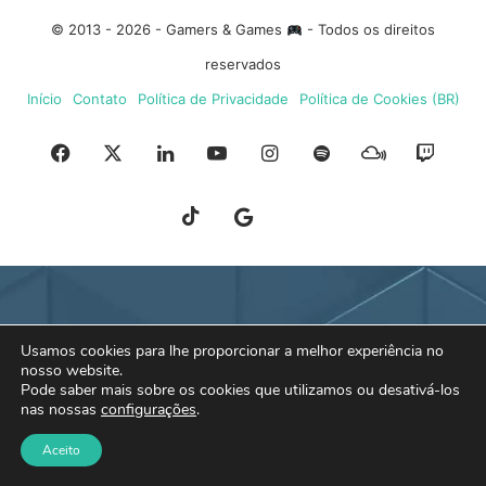
© 2013 - 2026 - Gamers & Games
- Todos os direitos
reservados
Início
Contato
Política de Privacidade
Política de Cookies (BR)
Facebook
X
Linkedin
YouTube
Instagram
Spotify
Mixcloud
Twit
TikTok
Google
Blue
News
Sky
Usamos cookies para lhe proporcionar a melhor experiência no
nosso website.
Pode saber mais sobre os cookies que utilizamos ou desativá-los
nas nossas
configurações
.
Aceito