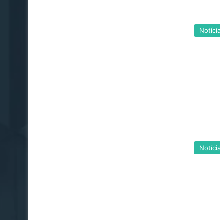
Notíci
Notíci