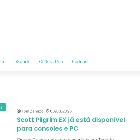
are
eSports
Cultura Pop
Podcast
as
Tom Zanuzo
03/03/2026
Scott Pilgrim EX já está disponível
para consoles e PC
Gideon Graves entra na pancadaria em Toronto