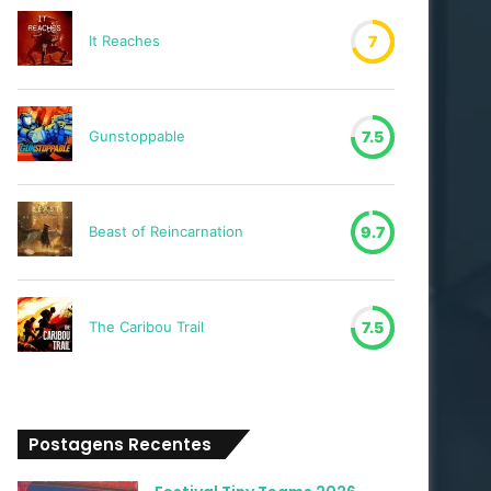
It Reaches
7
Gunstoppable
7.5
Beast of Reincarnation
9.7
The Caribou Trail
7.5
Postagens Recentes