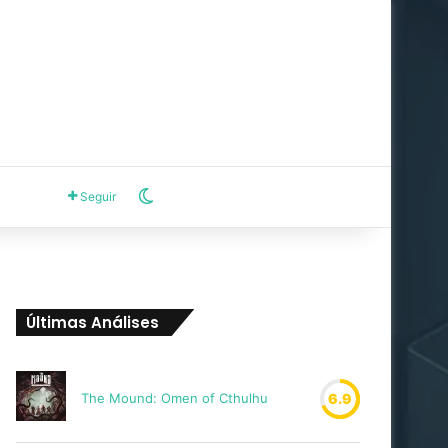
Switch skin
Seguir
Últimas Análises
The Mound: Omen of Cthulhu
6.9