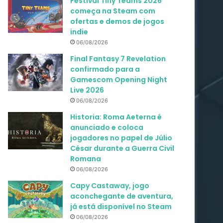
Festival Tiny Teams 2026
começa na Steam com
ofertas e demos de jogos
indie
06/08/2026
Final Fantasy 7 Revelation
confirmado para a
Gamescom Opening Night
Live 2026
06/08/2026
Historia: Roma Aeterna é
anunciado e coloca
jogadores no papel de Júlio
César durante a Guerra Civil
Romana
06/08/2026
Capy Castaway, jogo
aconchegante de aventura,
já está disponível no Steam
06/08/2026