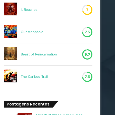
It Reaches
7
Gunstoppable
7.5
Beast of Reincarnation
9.7
The Caribou Trail
7.5
Postagens Recentes