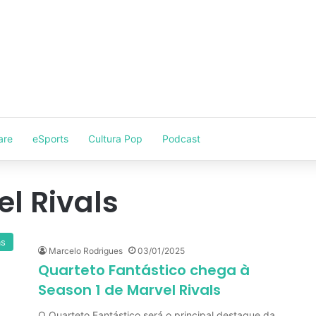
are
eSports
Cultura Pop
Podcast
l Rivals
as
Marcelo Rodrigues
03/01/2025
Quarteto Fantástico chega à
Season 1 de Marvel Rivals
O Quarteto Fantástico será o principal destaque da