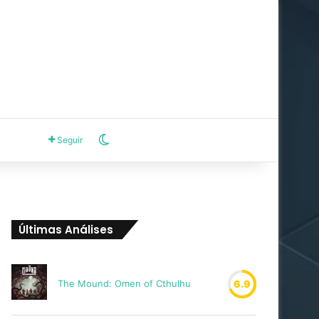
Switch skin
Seguir
Últimas Análises
The Mound: Omen of Cthulhu
6.9