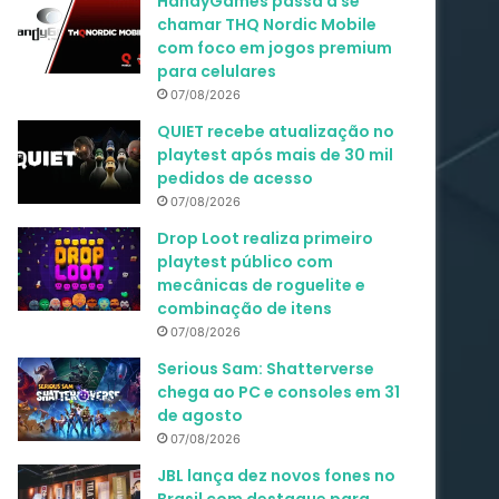
HandyGames passa a se
chamar THQ Nordic Mobile
com foco em jogos premium
para celulares
07/08/2026
QUIET recebe atualização no
playtest após mais de 30 mil
pedidos de acesso
07/08/2026
Drop Loot realiza primeiro
playtest público com
mecânicas de roguelite e
combinação de itens
07/08/2026
Serious Sam: Shatterverse
chega ao PC e consoles em 31
de agosto
07/08/2026
JBL lança dez novos fones no