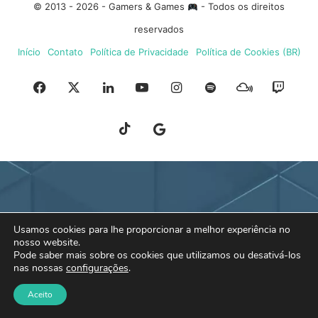
© 2013 - 2026 - Gamers & Games
- Todos os direitos
reservados
Início
Contato
Política de Privacidade
Política de Cookies (BR)
Facebook
X
Linkedin
YouTube
Instagram
Spotify
Mixcloud
Twit
TikTok
Google
Blue
News
Sky
Usamos cookies para lhe proporcionar a melhor experiência no
nosso website.
Pode saber mais sobre os cookies que utilizamos ou desativá-los
nas nossas
configurações
.
Aceito