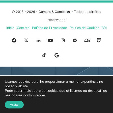
© 2013 - 2026 - Gamers & Games
- Todos os direitos
reservados
Início
Contato
Política de Privacidade
Política de Cookies (BR)
Facebook
X
Linkedin
YouTube
Instagram
Spotify
Mixcloud
Twit
TikTok
Google
Blue
News
Sky
Usamos cookies para lhe proporcionar a melhor experiência no
nosso website.
Pode saber mais sobre os cookies que utilizamos ou desativá-los
nas nossas
configurações
.
Aceito