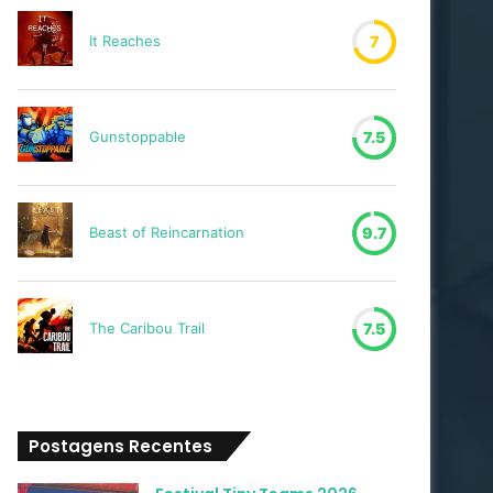
It Reaches
7
Gunstoppable
7.5
Beast of Reincarnation
9.7
The Caribou Trail
7.5
Postagens Recentes