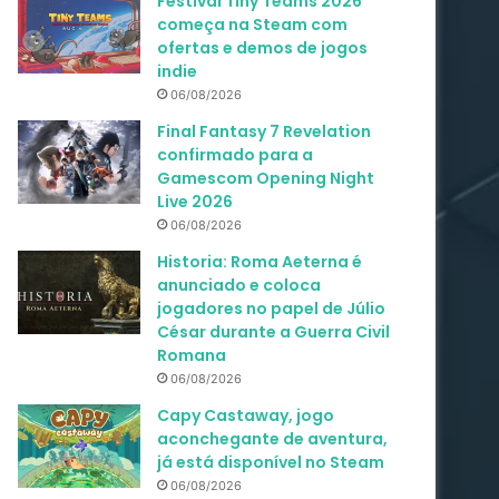
Festival Tiny Teams 2026
começa na Steam com
ofertas e demos de jogos
indie
06/08/2026
Final Fantasy 7 Revelation
confirmado para a
Gamescom Opening Night
Live 2026
06/08/2026
Historia: Roma Aeterna é
anunciado e coloca
jogadores no papel de Júlio
César durante a Guerra Civil
Romana
06/08/2026
Capy Castaway, jogo
aconchegante de aventura,
já está disponível no Steam
06/08/2026