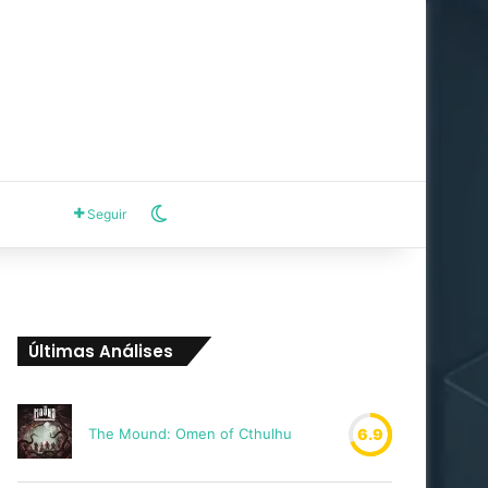
Switch skin
Seguir
Últimas Análises
The Mound: Omen of Cthulhu
6.9