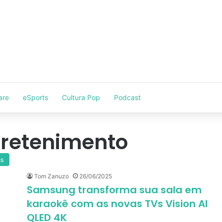
are
eSports
Cultura Pop
Podcast
tretenimento
as
Tom Zanuzo
26/06/2025
Samsung transforma sua sala em
karaokê com as novas TVs Vision AI
QLED 4K