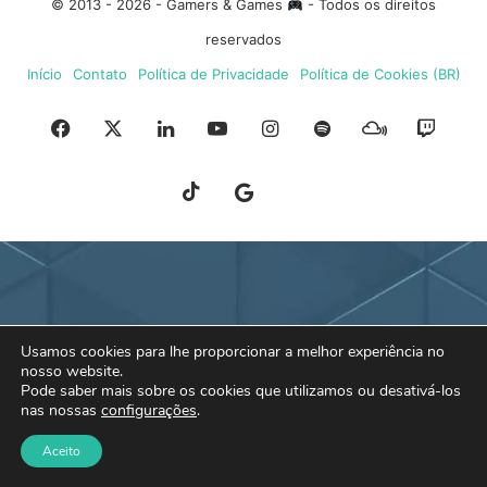
© 2013 - 2026 - Gamers & Games
- Todos os direitos
reservados
Início
Contato
Política de Privacidade
Política de Cookies (BR)
Facebook
X
Linkedin
YouTube
Instagram
Spotify
Mixcloud
Twit
TikTok
Google
Blue
News
Sky
Usamos cookies para lhe proporcionar a melhor experiência no
nosso website.
Pode saber mais sobre os cookies que utilizamos ou desativá-los
nas nossas
configurações
.
Aceito