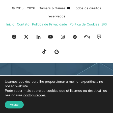
© 2013 - 2026 - Gamers & Games
- Todos os direitos
reservados
Início
Contato
Política de Privacidade
Política de Cookies (BR)
Facebook
X
Linkedin
YouTube
Instagram
Spotify
Mixcloud
Twit
TikTok
Google
Blue
News
Sky
Usamos cookies para lhe proporcionar a melhor experiência no
nosso website.
Pode saber mais sobre os cookies que utilizamos ou desativá-los
nas nossas
configurações
.
Aceito