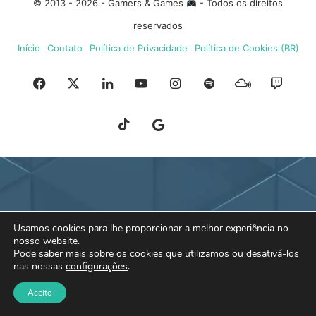
© 2013 - 2026 - Gamers & Games
- Todos os direitos
reservados
Início
Contato
Política de Privacidade
Política de Cookies (BR)
Facebook
X
Linkedin
YouTube
Instagram
Spotify
Mixcloud
Twit
TikTok
Google
Blue
News
Sky
Usamos cookies para lhe proporcionar a melhor experiência no
nosso website.
Pode saber mais sobre os cookies que utilizamos ou desativá-los
nas nossas
configurações
.
Aceito