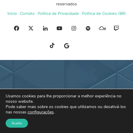
reservados
Início
Contato
Política de Privacidade
Política de Cookies (BR)
Facebook
X
Linkedin
YouTube
Instagram
Spotify
Mixcloud
Twit
TikTok
Google
Blue
News
Sky
Usamos cookies para lhe proporcionar a melhor experiência no
nosso website.
Pode saber mais sobre os cookies que utilizamos ou desativá-los
nas nossas
configurações
.
Aceito