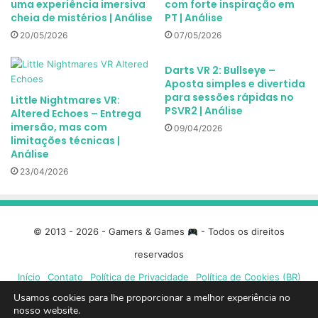
uma experiência imersiva
com forte inspiração em
cheia de mistérios | Análise
PT | Análise
20/05/2026
07/05/2026
Darts VR 2: Bullseye –
Aposta simples e divertida
para sessões rápidas no
Little Nightmares VR:
PSVR2 | Análise
Altered Echoes – Entrega
imersão, mas com
09/04/2026
limitações técnicas |
Análise
23/04/2026
© 2013 - 2026 - Gamers & Games
- Todos os direitos
reservados
Início
Contato
Política de Privacidade
Política de Cookies (BR)
Usamos cookies para lhe proporcionar a melhor experiência no
nosso website.
Facebook
X
Linkedin
YouTube
Instagram
Spotify
Mixcloud
Twit