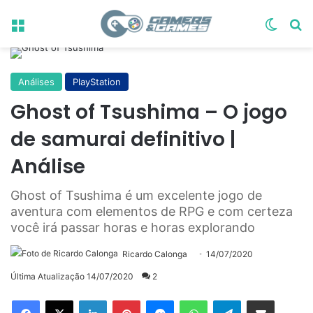
Menu
Switch
Pr
Análises
PlayStation
Ghost of Tsushima – O jogo
de samurai definitivo |
Análise
Ghost of Tsushima é um excelente jogo de
aventura com elementos de RPG e com certeza
você irá passar horas e horas explorando
Ricardo Calonga
14/07/2020
Última Atualização 14/07/2020
2
Linkedin
Pinterest
Messenger
WhatsApp
Telegram
Compartilhar via e-mail