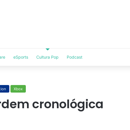
are
eSports
Cultura Pop
Podcast
tion
Xbox
rdem cronológica