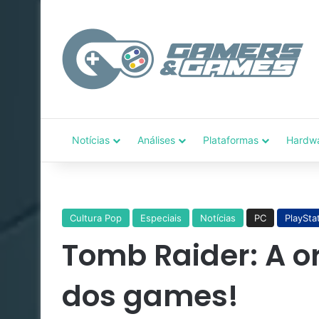
Notícias
Análises
Plataformas
Hardw
Cultura Pop
Especiais
Notícias
PC
PlaySta
Tomb Raider: A o
dos games!