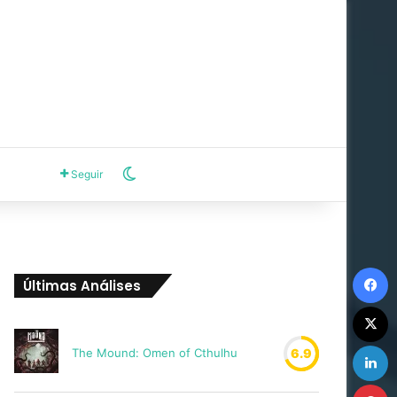
Switch skin
Seguir
F
Últimas Análises
X
L
The Mound: Omen of Cthulhu
6.9
P