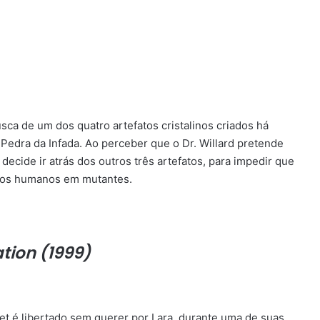
busca de um dos quatro artefatos cristalinos criados há
 Pedra da Infada. Ao perceber que o Dr. Willard pretende
decide ir atrás dos outros três artefatos, para impedir que
e os humanos em mutantes.
tion (1999)
Set é libertado sem querer por Lara, durante uma de suas