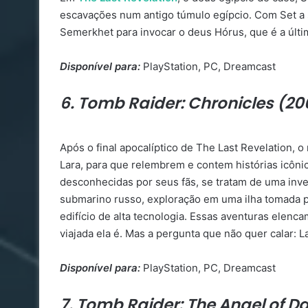
escavações num antigo túmulo egípcio. Com Set a s
Semerkhet para invocar o deus Hórus, que é a últ
Disponível para:
PlayStation, PC, Dreamcast
6. Tomb Raider: Chronicles (20
Após o final apocalíptico de The Last Revelation,
Lara, para que relembrem e contem histórias icônic
desconhecidas por seus fãs, se tratam de uma inve
submarino russo, exploração em uma ilha tomada
edifício de alta tecnologia. Essas aventuras elenc
viajada ela é. Mas a pergunta que não quer calar: 
Disponível para:
PlayStation, PC, Dreamcast
7. Tomb Raider: The Angel of D