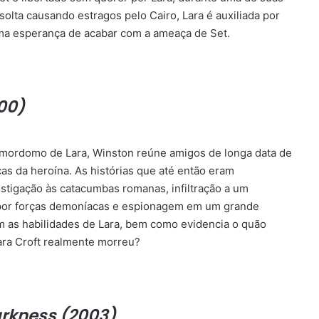
olta causando estragos pelo Cairo, Lara é auxiliada por
ima esperança de acabar com a ameaça de Set.
00)
 o mordomo de Lara, Winston reúne amigos de longa data de
as da heroína. As histórias que até então eram
stigação às catacumbas romanas, infiltração a um
 por forças demoníacas e espionagem em um grande
am as habilidades de Lara, bem como evidencia o quão
Lara Croft realmente morreu?
arkness (2003)