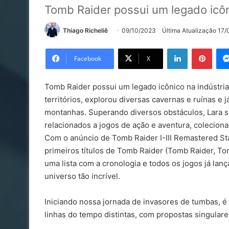
Tomb Raider possui um legado icôni
Thiago Richeliê
09/10/2023
Última Atualização 17
Linkedin
Pinte
Facebook
X
Tomb Raider possui um legado icônico na indústria 
territórios, explorou diversas cavernas e ruínas e
montanhas. Superando diversos obstáculos, Lara s
relacionados a jogos de ação e aventura, colecion
Com o anúncio de Tomb Raider I-III Remastered Sta
primeiros títulos de Tomb Raider (Tomb Raider, Tomb
uma lista com a cronologia e todos os jogos já l
universo tão incrível.
Iniciando nossa jornada de invasores de tumbas,
linhas do tempo distintas, com propostas singulares