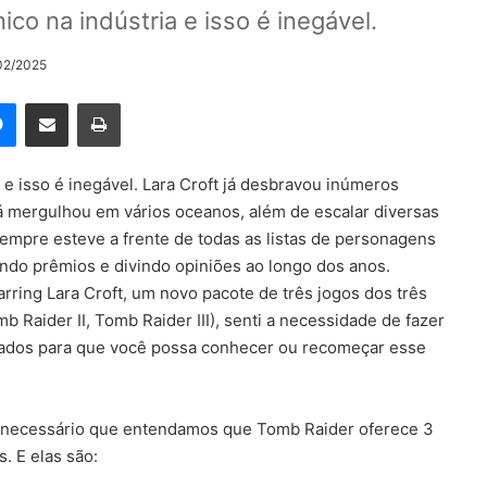
co na indústria e isso é inegável.
/02/2025
rest
Messenger
Compartilhar via e-mail
Imprimir
e isso é inegável. Lara Croft já desbravou inúmeros
 já mergulhou em vários oceanos, além de escalar diversas
empre esteve a frente de todas as listas de personagens
ando prêmios e divindo opiniões ao longo dos anos.
rring Lara Croft, um novo pacote de três jogos dos três
 Raider II, Tomb Raider III), senti a necessidade de fazer
ançados para que você possa conhecer ou recomeçar esse
 é necessário que entendamos que Tomb Raider oferece 3
. E elas são: