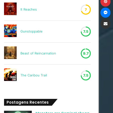
M
It Reaches
7
Compartilh
Gunstoppable
7.5
Beast of Reincarnation
9.7
The Caribou Trail
7.5
Postagens Recentes