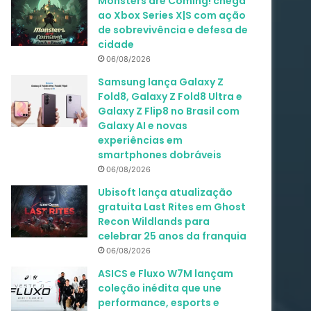
Monsters are Coming! chega
ao Xbox Series X|S com ação
de sobrevivência e defesa de
cidade
06/08/2026
Samsung lança Galaxy Z
Fold8, Galaxy Z Fold8 Ultra e
Galaxy Z Flip8 no Brasil com
Galaxy AI e novas
experiências em
smartphones dobráveis
06/08/2026
Ubisoft lança atualização
gratuita Last Rites em Ghost
Recon Wildlands para
celebrar 25 anos da franquia
06/08/2026
ASICS e Fluxo W7M lançam
coleção inédita que une
performance, esports e