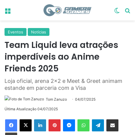
Menu
Switch
Pr
Eventos
Notícias
Team Liquid leva atrações
imperdíveis ao Anime
Friends 2025
Loja oficial, arena 2x2 e Meet & Greet animam
estande em parceria com a Visa
Tom Zanuzo
04/07/2025
Última Atualização 04/07/2025
Linkedin
Pinterest
Messenger
WhatsApp
Telegram
Compartilhar via e-mail
Imprimir