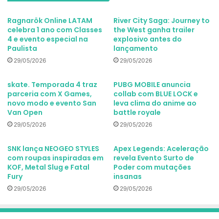
Ragnarök Online LATAM
River City Saga: Journey to
celebra 1 ano com Classes
the West ganha trailer
4 e evento especial na
explosivo antes do
Paulista
lançamento
29/05/2026
29/05/2026
skate. Temporada 4 traz
PUBG MOBILE anuncia
parceria com X Games,
collab com BLUE LOCK e
novo modo e evento San
leva clima do anime ao
Van Open
battle royale
29/05/2026
29/05/2026
SNK lança NEOGEO STYLES
Apex Legends: Aceleração
com roupas inspiradas em
revela Evento Surto de
KOF, Metal Slug e Fatal
Poder com mutações
Fury
insanas
29/05/2026
29/05/2026