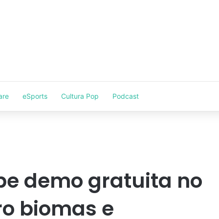
are
eSports
Cultura Pop
Podcast
be demo gratuita no
o biomas e