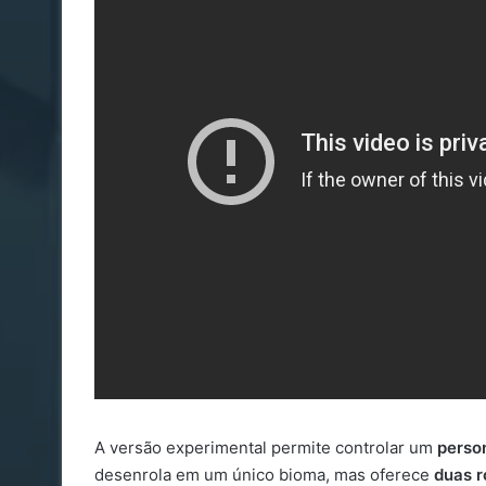
A versão experimental permite controlar um
perso
desenrola em um único bioma, mas oferece
duas r