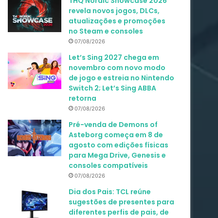
THQ Nordic Showcase 2026
revela novos jogos, DLCs,
atualizações e promoções
no Steam e consoles
07/08/2026
Let’s Sing 2027 chega em
novembro com novo modo
de jogo e estreia no Nintendo
Switch 2; Let’s Sing ABBA
retorna
07/08/2026
Pré-venda de Demons of
Asteborg começa em 8 de
agosto com edições físicas
para Mega Drive, Genesis e
consoles compatíveis
07/08/2026
Dia dos Pais: TCL reúne
sugestões de presentes para
diferentes perfis de pais, de