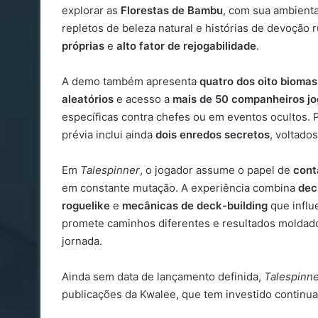
explorar as
Florestas de Bambu
, com sua ambienta
repletos de beleza natural e histórias de devoção 
próprias
e
alto fator de rejogabilidade
.
A demo também apresenta
quatro dos oito biomas
aleatórios
e acesso a
mais de 50 companheiros jo
específicas contra chefes ou em eventos ocultos. 
prévia inclui ainda
dois enredos secretos
, voltado
Em
Talespinner
, o jogador assume o papel de
cont
em constante mutação. A experiência combina
dec
roguelike
e
mecânicas de deck-building
que influ
promete caminhos diferentes e resultados moldado
jornada.
Ainda sem data de lançamento definida,
Talespinn
publicações da Kwalee, que tem investido continu