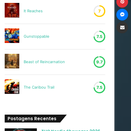
M
It Reaches
7
Compartilh
Gunstoppable
7.5
Beast of Reincarnation
9.7
The Caribou Trail
7.5
Postagens Recentes