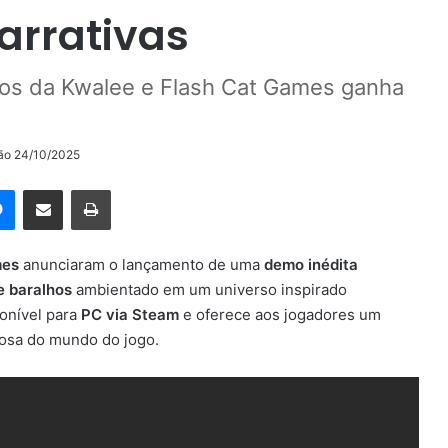
arrativas
hos da Kwalee e Flash Cat Games ganha
ção 24/10/2025
rest
Messenger
Compartilhar via e-mail
Imprimir
mes
anunciaram o lançamento de uma
demo inédita
e baralhos
ambientado em um universo inspirado
ponível para
PC via Steam
e oferece aos jogadores um
iosa do mundo do jogo.