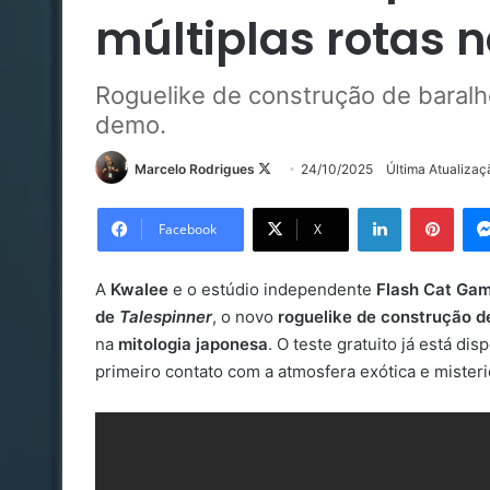
múltiplas rotas n
Roguelike de construção de baral
demo.
Follow
Marcelo Rodrigues
24/10/2025
Última Atualiza
on
Linkedin
Pinte
X
Facebook
X
A
Kwalee
e o estúdio independente
Flash Cat Ga
de
Talespinner
, o novo
roguelike de construção d
na
mitologia japonesa
. O teste gratuito já está dis
primeiro contato com a atmosfera exótica e mister