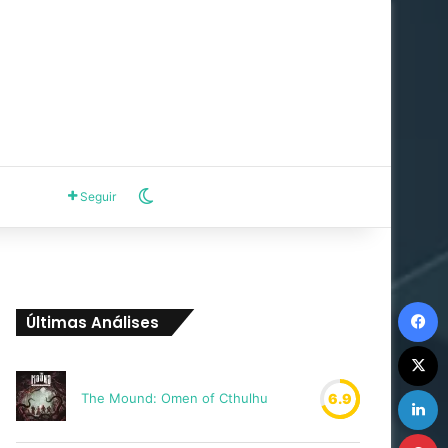
Switch skin
Seguir
F
Últimas Análises
X
L
The Mound: Omen of Cthulhu
6.9
P