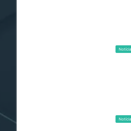
Notíci
Notíci