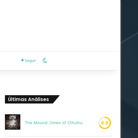
Switch skin
Seguir
Últimas Análises
The Mound: Omen of Cthulhu
6.9