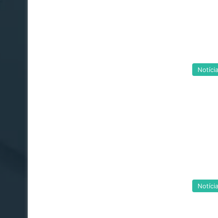
Notíci
Notíci