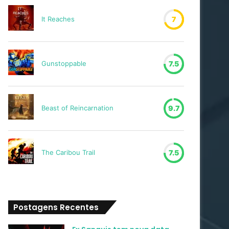
It Reaches
7
Gunstoppable
7.5
Beast of Reincarnation
9.7
The Caribou Trail
7.5
Postagens Recentes