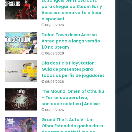
Ex Sanguis tem nova data
para chegar ao Steam Early
Access e demo volta a ficar
disponível
06/08/2026
Doloc Town deixa Acesso
Antecipado e lança versão
1.0 no Steam
06/08/2026
Dia dos Pais PlayStation:
Guia de presentes para
todos os perfis de jogadores
06/08/2026
The Mound: Omen of Cthulhu
– Terror cooperativo,
sanidade coletiva | Análise
06/08/2026
Grand Theft Auto VI: Um
Olhar Estendido ganha data