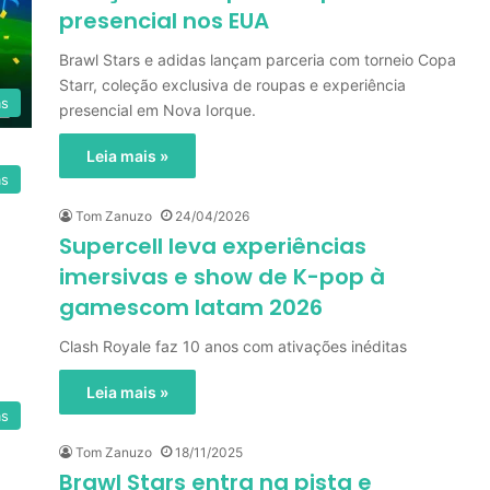
presencial nos EUA
Brawl Stars e adidas lançam parceria com torneio Copa
Starr, coleção exclusiva de roupas e experiência
as
presencial em Nova Iorque.
Leia mais »
as
Tom Zanuzo
24/04/2026
Supercell leva experiências
imersivas e show de K-pop à
gamescom latam 2026
Clash Royale faz 10 anos com ativações inéditas
Leia mais »
as
Tom Zanuzo
18/11/2025
Brawl Stars entra na pista e